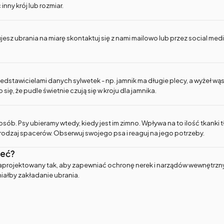
nny krój lub rozmiar.
ujesz ubrania na miarę skontaktuj się z nami mailowo lub przez social medi
edstawicielami danych sylwetek - np. jamnik ma długie plecy, a wyżeł wąsk
ę, że pudle świetnie czują się w kroju dla jamnika.
osób. Psy ubieramy wtedy, kiedy jest im zimno. Wpływa na to ilość tkanki 
rodzaj spacerów. Obserwuj swojego psa i reaguj na jego potrzeby.
łeć?
tał zaprojektowany tak, aby zapewniać ochronę nerek i narządów wewnętr
iałby zakładanie ubrania.