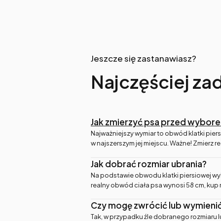
Jeszcze się zastanawiasz?
Najczęściej za
Jak zmierzyć psa przed wybor
Najważniejszy wymiar to obwód klatki piers
w najszerszym jej miejscu. Ważne! Zmierz r
Jak dobrać rozmiar ubrania?
Na podstawie obwodu klatki piersiowej wyb
realny obwód ciała psa wynosi 58 cm, kup 
Czy mogę zwrócić lub wymienić
Tak, w przypadku źle dobranego rozmiaru l