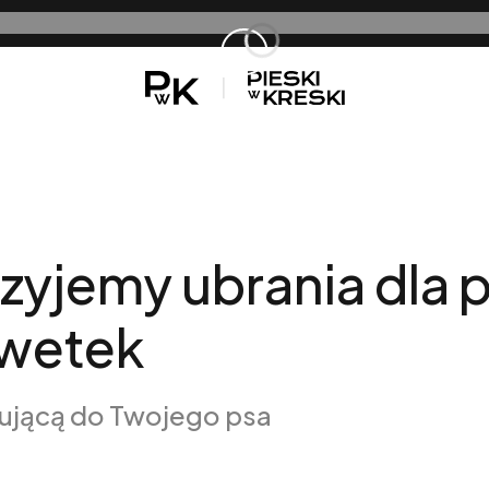
sz
brania dla psów różnych r
szyjemy ubrania dla
lwetek
sującą do Twojego psa