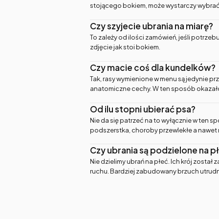
stojącego bokiem, może wystarczy wybrać i
Czy szyjecie ubrania na miarę?
To zależy od ilości zamówień, jeśli potrzeb
zdjęcie jak stoi bokiem.
Czy macie coś dla kundelków?
Tak, rasy wymienione w menu są jedynie prz
anatomiczne cechy. W ten sposób okazało si
Od ilu stopni ubierać psa?
Nie da się patrzeć na to wyłącznie w ten sp
podszerstka, choroby przewlekłe a nawet 
Czy ubrania są podzielone na p
Nie dzielimy ubrań na płeć. Ich krój zos
ruchu. Bardziej zabudowany brzuch utrudn