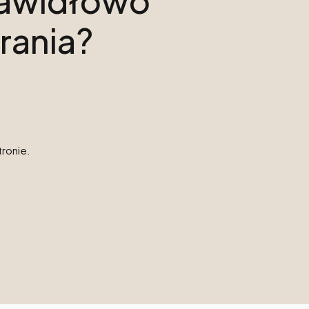
prawidłowo
rania?
tronie.