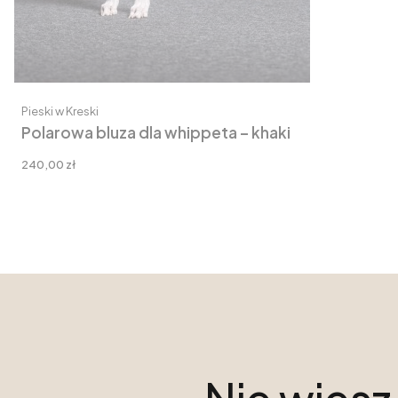
Producent
Pieski w Kreski
Polarowa bluza dla whippeta – khaki
Cena
240,00 zł