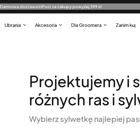
Darmowa dostawa InPost za zakupy powyżej 399 zł
Ubrania
Akcesoria
Dla Groomera
Zanim kupi
U
Projektujemy i 
różnych ras i sy
Wybierz sylwetkę najlepiej pa