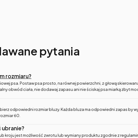
dawane pytania
em rozmiaru?
iowej psa. Postaw psa prosto, na równej powierzchni, z głową skierowaną
ealny obwód ciała, nie dodawaj zapasu ani nie ściskaj psa miarką zbyt moc
ierz odpowiedni rozmiar bluzy. Każda bluza ma odpowiedni zapas by wygod
rozmiar 60.
 ubranie?
ub kroju jest możliwość zwrotu lub wymiany produktu zgodnie z regulam