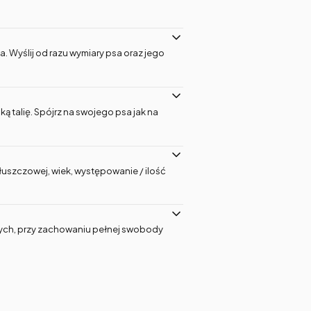
a. Wyślij od razu wymiary psa oraz jego
ą talię. Spójrz na swojego psa jak na
tłuszczowej, wiek, występowanie / ilość
znych, przy zachowaniu pełnej swobody