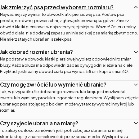
Jak zmierzyć psa przed wyborem rozmiaru?
Najważniejszy wymiar to obwód klatki piersiowej psa. Postaw psa
prosto, na równej powierzchni, z głową skierowaną ku górze. Zmierz
obwód klatki piersiowej w najszerszym jej miejscu. Ważne! Zmierz realny
obwód ciała, nie dodawaj zapasu ani nie ściskaj psa miarką zbyt mocno.
Nie mierz starych ubrań ani szelek psa.
Jak dobrać rozmiar ubrania?
Na podstawie obwodu klatki piersiowej wybierz odpowiedni rozmiar
bluzy. Każda bluza ma odpowiedni zapas by wygodnie leżała na ciele.
Przykład: jeśli realny obwód ciała psa wynosi 58 cm, kup rozmiar 60.
Czy mogę zwrócić lub wymienić ubranie?
Tak, w przypadku źle dobranego rozmiaru lub kroju jest możliwość
zwrotu lub wymiany produktu zgodnie z regulaminem. Wyślij nam zdjęcie
ubranego psa stojącego bokiem, może wystarczy wybrać inny krój lub
rozmiar.
Czy szyjecie ubrania na miarę?
To zależy od ilości zamówień, jeśli potrzebujesz ubrania na miarę
skontaktuj się z nami mailowo lub przez social media. Wyślij od razu