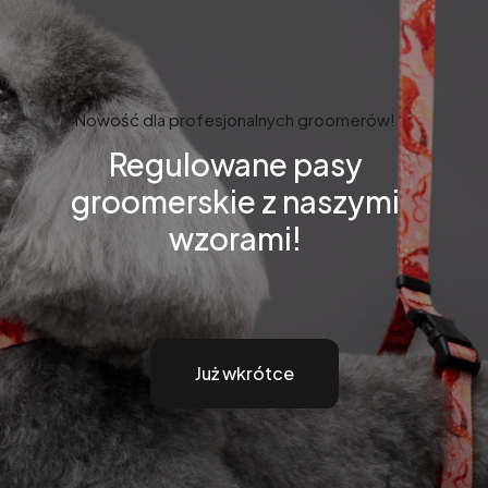
Nowość dla profesjonalnych groomerów!
Regulowane pasy
groomerskie z naszymi
wzorami!
Już wkrótce