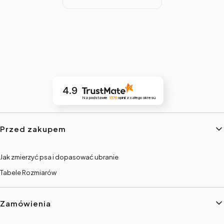
4.9
Na podstawie
1576
opinii
z całego okresu
Linki w stopce
Przed zakupem
Jak zmierzyć psa i dopasować ubranie
Tabele Rozmiarów
Zamówienia