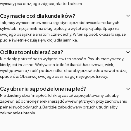
wymiary psa oraz jego zdjęcie jak stoi bokiem.
Czy macie coś dla kundelków?
Tak, rasy wymienione w menu są jedynie przedstawicielami danych
sylwetek - np. jamnik ma długie plecy, a wyżeł wąską talię. Spójrz na
swojego psa jak na anatomiczne cechy. W ten sposób okazało się, że
pudle świetnie czują się w kroju dla jamnika.
Od ilu stopni ubierać psa?
Nie da się patrzeć na to wyłącznie w ten sposób. Psy ubieramy wtedy,
kiedy jest im zimno. Wpływa na to ilość tkanki tłuszczowej, wiek,
występowanie / ilość podszerstka, choroby przewlekłe a nawet rodzaj
spacerów. Obserwuj swojego psa i reaguj na jego potrzeby.
Czy ubrania są podzielone na płeć?
Nie dzielimy ubrań na płeć. Ich krój został zaprojektowany tak, aby
zapewniać ochronę nerek i narządów wewnętrznych, przy zachowaniu
pełnej swobody ruchu. Bardziej zabudowany brzuch utrudniałby
zakładanie ubrania.