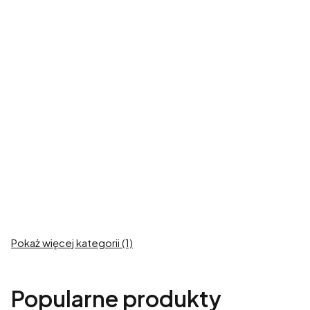
Ubrania dla
Ubrania dla
Dużego Charta
małych i
średnich psów
Zobacz produkty
Zobacz produkty
Ubrania dla
Buldoga
Zobacz produkty
Pokaż więcej kategorii (1)
Popularne produkty