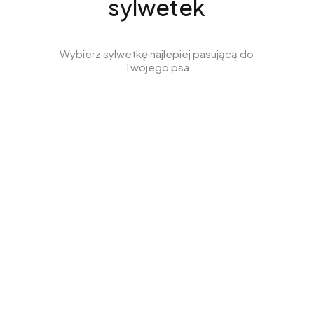
sylwetek
Wybierz sylwetkę najlepiej pasującą do
Twojego psa
Ubrania dla
Ubrania dla
Whippeta
Wyżła
Zobacz produkty
Zobacz produkty
Ubrania dla
Ubrania dla
Jamnika
Charcika
Zobacz produkty
Zobacz produkty