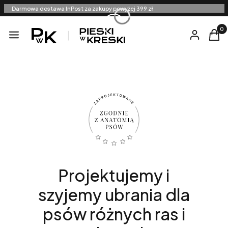
Darmowa dostawa InPost za zakupy powyżej 399 zł
Produ
Menu
Zaloguj się
Kosz
Projektujemy i
szyjemy ubrania dla
psów różnych ras i