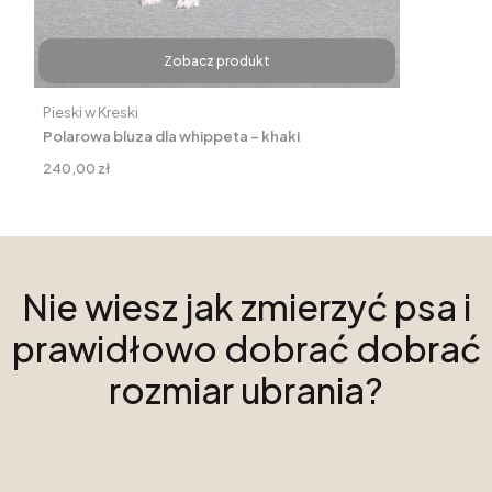
Zobacz produkt
Producent
Pieski w Kreski
Polarowa bluza dla whippeta – khaki
Cena
240,00 zł
Nie wiesz jak zmierzyć psa i
prawidłowo dobrać dobrać
rozmiar ubrania?