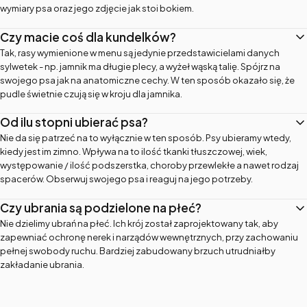
wymiary psa oraz jego zdjęcie jak stoi bokiem.
Czy macie coś dla kundelków?
Tak, rasy wymienione w menu są jedynie przedstawicielami danych
sylwetek - np. jamnik ma długie plecy, a wyżeł wąską talię. Spójrz na
swojego psa jak na anatomiczne cechy. W ten sposób okazało się, że
pudle świetnie czują się w kroju dla jamnika.
Od ilu stopni ubierać psa?
Nie da się patrzeć na to wyłącznie w ten sposób. Psy ubieramy wtedy,
kiedy jest im zimno. Wpływa na to ilość tkanki tłuszczowej, wiek,
występowanie / ilość podszerstka, choroby przewlekłe a nawet rodzaj
spacerów. Obserwuj swojego psa i reaguj na jego potrzeby.
Czy ubrania są podzielone na płeć?
Nie dzielimy ubrań na płeć. Ich krój został zaprojektowany tak, aby
zapewniać ochronę nerek i narządów wewnętrznych, przy zachowaniu
pełnej swobody ruchu. Bardziej zabudowany brzuch utrudniałby
zakładanie ubrania.