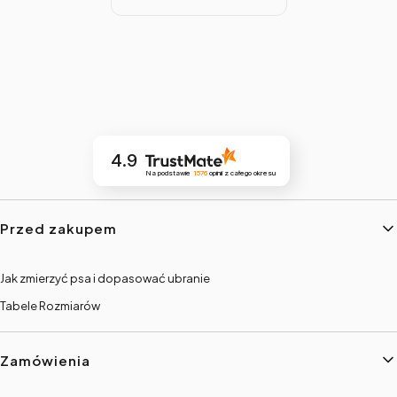
4.9
Na podstawie
1576
opinii
z całego okresu
Linki w stopce
Przed zakupem
Jak zmierzyć psa i dopasować ubranie
Tabele Rozmiarów
Zamówienia