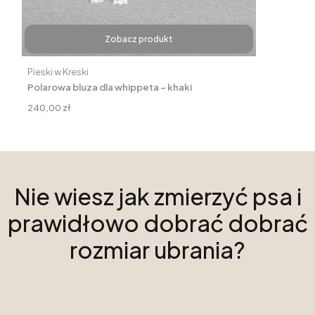
Zobacz produkt
Producent
Pieski w Kreski
Polarowa bluza dla whippeta – khaki
Cena
240,00 zł
Nie wiesz jak zmierzyć psa i
prawidłowo dobrać dobrać
rozmiar ubrania?