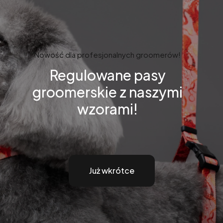
Nowość dla profesjonalnych groomerów!
Regulowane pasy
groomerskie z naszymi
wzorami!
Już wkrótce