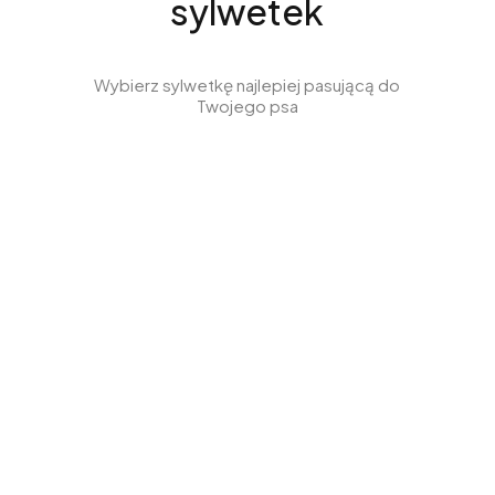
sylwetek
Wybierz sylwetkę najlepiej pasującą do
Twojego psa
Ubrania dla
Ubrania dla
Whippeta
Wyżła
Zobacz produkty
Zobacz produkty
Ubrania dla
Ubrania dla
Jamnika
Charcika
Zobacz produkty
Zobacz produkty