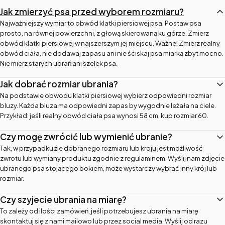
Jak zmierzyć psa przed wyborem rozmiaru?
Najważniejszy wymiar to obwód klatki piersiowej psa. Postaw psa
prosto, na równej powierzchni, z głową skierowaną ku górze. Zmierz
obwód klatki piersiowej w najszerszym jej miejscu. Ważne! Zmierz realny
obwód ciała, nie dodawaj zapasu ani nie ściskaj psa miarką zbyt mocno.
Nie mierz starych ubrań ani szelek psa.
Jak dobrać rozmiar ubrania?
Na podstawie obwodu klatki piersiowej wybierz odpowiedni rozmiar
bluzy. Każda bluza ma odpowiedni zapas by wygodnie leżała na ciele.
Przykład: jeśli realny obwód ciała psa wynosi 58 cm, kup rozmiar 60.
Czy mogę zwrócić lub wymienić ubranie?
Tak, w przypadku źle dobranego rozmiaru lub kroju jest możliwość
zwrotu lub wymiany produktu zgodnie z regulaminem. Wyślij nam zdjęcie
ubranego psa stojącego bokiem, może wystarczy wybrać inny krój lub
rozmiar.
Czy szyjecie ubrania na miarę?
To zależy od ilości zamówień, jeśli potrzebujesz ubrania na miarę
skontaktuj się z nami mailowo lub przez social media. Wyślij od razu