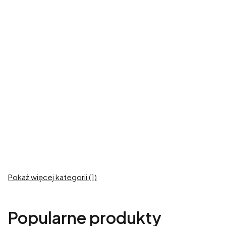
Ubrania dla
Ubrania dla
Dużego Charta
małych i
średnich psów
Zobacz produkty
Zobacz produkty
Ubrania dla
Buldoga
Zobacz produkty
Pokaż więcej kategorii (1)
Popularne produkty