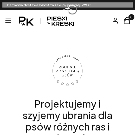
Darmowa dostawa InPost za zakupy powyżej 399 zł
Produ
Menu
Zaloguj się
Kosz
Projektujemy i
szyjemy ubrania dla
psów różnych ras i