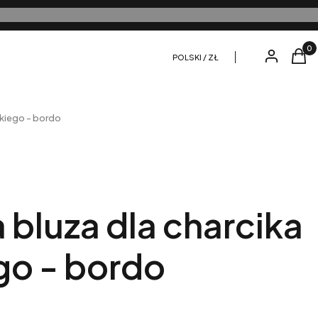
Produ
Zaloguj się
Kosz
POLSKI / ZŁ
kiego - bordo
bluza dla charcika
go - bordo