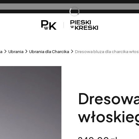
sz
na
Ubrania
Ubrania dla Charcika
Dresowa bluza dla charcika włos
Dresowa 
włoskie