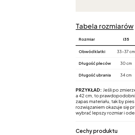
Tabela rozmiarów
Rozmiar
i35
Obwód klatki
33-37 c
Długość pleców
30 cm
Długość ubrania
34 cm
PRZYKŁAD:
Jeśli po zmierz
a 42 cm, to prawdopodobni
zapas materiału, tak by pie
rozwiązaniem okazuje się p
wybrać lepszy rozmiar i ode
Cechy produktu