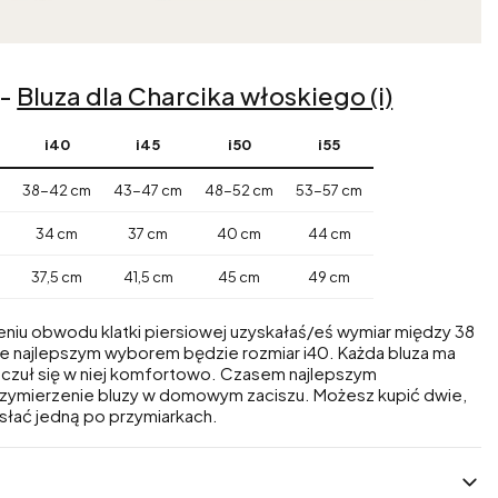
-
Bluza dla Charcika włoskiego (i)
i40
i45
i50
i55
m
38-42 cm
43-47 cm
48-52 cm
53-57 cm
34 cm
37 cm
40 cm
44 cm
37,5 cm
41,5 cm
45 cm
49 cm
eniu obwodu klatki piersiowej uzyskałaś/eś wymiar między 38
e najlepszym wyborem będzie rozmiar i40. Każda bluza ma
s czuł się w niej komfortowo. Czasem najlepszym
rzymierzenie bluzy w domowym zaciszu. Możesz kupić dwie,
słać jedną po przymiarkach.