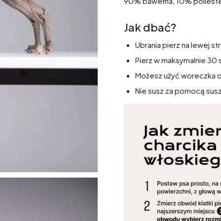
90% bawełna, 10% poliest
Jak dbać?
Ubrania pierz na lewej st
Pierz w maksymalnie 30 s
Możesz użyć woreczka d
Nie susz za pomocą susza