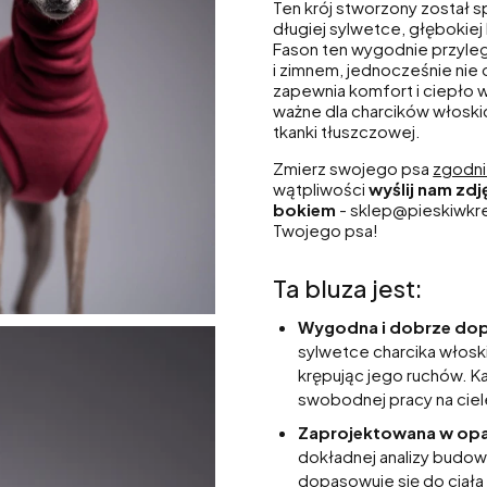
Ten krój stworzony został s
długiej sylwetce, głębokiej 
Fason ten wygodnie przyle
i zimnem, jednocześnie nie
zapewnia komfort i ciepło 
ważne dla charcików włoskic
tkanki tłuszczowej.
Zmierz swojego psa
zgodnie
wątpliwości
wyślij nam zdj
bokiem
- sklep@pieskiwkres
Twojego psa!
Ta bluza jest:
Wygodna i dobrze dop
sylwetce charcika włoski
krępując jego ruchów. K
swobodnej pracy na ciele -
Zaprojektowana w opar
dokładnej analizy budowy
dopasowuje się do ciała