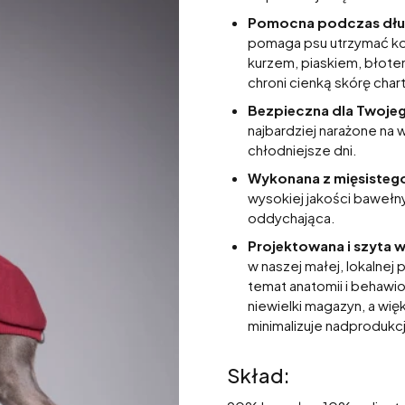
Pomocna podczas dług
pomaga psu utrzymać ko
kurzem, piaskiem, błote
chroni cienką skórę char
Bezpieczna dla Twoje
najbardziej narażone na 
chłodniejsze dni.
Wykonana z mięsistego
wysokiej jakości bawełny
oddychająca.
Projektowana i szyta 
w naszej małej, lokalnej
temat anatomii i behawi
niewielki magazyn, a wi
minimalizuje nadprodukc
Skład: