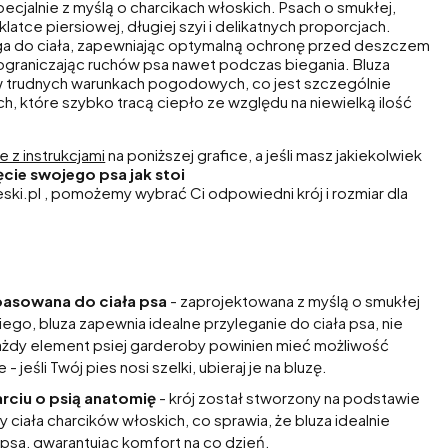
pecjalnie z myślą o charcikach włoskich. Psach o smukłej,
klatce piersiowej, długiej szyi i delikatnych proporcjach.
ga do ciała, zapewniając optymalną ochronę przed deszczem
 ograniczając ruchów psa nawet podczas biegania. Bluza
w trudnych warunkach pogodowych, co jest szczególnie
h, które szybko tracą ciepło ze względu na niewielką ilość
 z instrukcjami
na poniższej grafice, a jeśli masz jakiekolwiek
ęcie swojego psa jak stoi
ki.pl , pomożemy wybrać Ci odpowiedni krój i rozmiar dla
asowana do ciała psa
- zaprojektowana z myślą o smukłej
ego, bluza zapewnia idealne przyleganie do ciała psa, nie
ażdy element psiej garderoby powinien mieć możliwość
 jeśli Twój pies nosi szelki, ubieraj je na bluzę.
ciu o psią anatomię
- krój został stworzony na podstawie
 ciała charcików włoskich, co sprawia, że bluza idealnie
 psa, gwarantując komfort na co dzień.