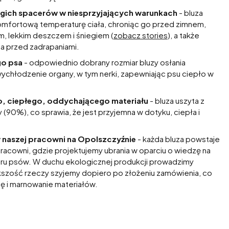
ich spacerów w niesprzyjających warunkach
- bluza
mfortową temperaturę ciała, chroniąc go przed zimnem,
m, lekkim deszczem i śniegiem (
zobacz stories
), a także
ta przed zadrapaniami.
go psa
- odpowiednio dobrany rozmiar bluzy osłania
wychłodzenie organy, w tym nerki, zapewniając psu ciepło w
, ciepłego, oddychającego materiału
- bluza uszyta z
 (90%), co sprawia, że jest przyjemna w dotyku, ciepła i
w naszej pracowni na Opolszczyźnie
- każda bluza powstaje
 pracowni, gdzie projektujemy ubrania w oparciu o wiedzę na
oru psów. W duchu ekologicznej produkcji prowadzimy
ększość rzeczy szyjemy dopiero po złożeniu zamówienia, co
ję i marnowanie materiałów.