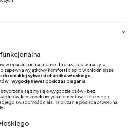
boczych
 funkcjonalna
ów w oparciu o ich anatomię. Ta bluza została uszyta
, co zapewnia wyjątkowy komfort i ciepło w chłodniejsze
ga do smukłej sylwetki charcika włoskiego
,
ów i wygodę nawet podczas biegania
.
ki stworzone są z myślą o wygodzie psów - bez
kapturów, kieszonek i innych elementów, które mogą
ać jego świadomość ciała. Ta bluza nie posiada otworu na
ilm
 włoskiego