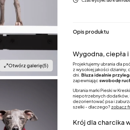
Czas wysyłki:
do 4 dni ro
Opis produktu
Wygodna, ciepła i
Projektujemy ubrania dla ps
Otwórz galerię
(5)
z wysokiej jakości dzianiny
dni.
Bluza idealnie przyle
zapewniając
swobodę ruch
Ubrania marki Pieski w Kres
niepotrzebnych dodatków, 
dezorientować psa i zaburz
szelki - dlaczego?
zobacz f
Krój dla charcika