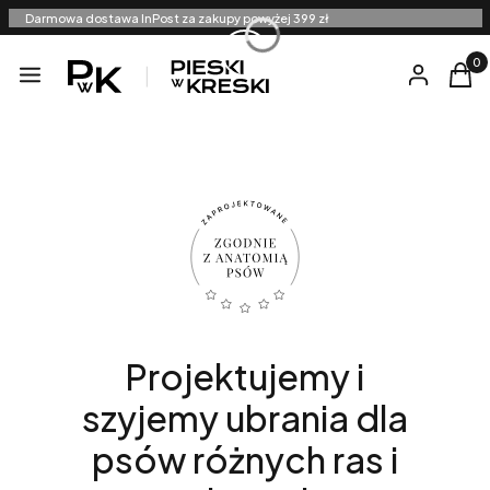
Darmowa dostawa InPost za zakupy powyżej 399 zł
Produ
Menu
Zaloguj się
Kosz
Projektujemy i
szyjemy ubrania dla
psów różnych ras i