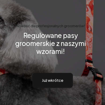
Nowość dla profesjonalnych groomerów!
Regulowane pasy
groomerskie z naszymi
wzorami!
Już wkrótce