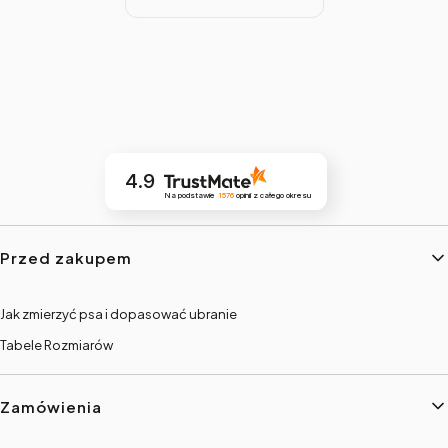
4.9
Na podstawie
1576
opinii
z całego okresu
Linki w stopce
Przed zakupem
Jak zmierzyć psa i dopasować ubranie
Tabele Rozmiarów
Zamówienia