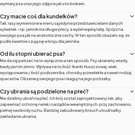
wymiary psa oraz jego zdjęcie jak stoi bokiem.
Czy macie coś dla kundelków?
Tak, rasy wymienione w menu są jedynie przedstawicielami danych
sylwetek - np. jamnik ma długie plecy, a wyżeł wąską talię. Spójrz na
swojego psa jak na anatomiczne cechy. W ten sposób okazało się, że
pudle świetnie czują się w kroju dla jamnika.
Od ilu stopni ubierać psa?
Nie da się patrzeć na to wyłącznie w ten sposób. Psy ubieramy wtedy,
kiedy jest im zimno. Wpływa na to ilość tkanki tłuszczowej, wiek,
występowanie / ilość podszerstka, choroby przewlekłe a nawet rodzaj
spacerów. Obserwuj swojego psa i reaguj na jego potrzeby.
Czy ubrania są podzielone na płeć?
Nie dzielimy ubrań na płeć. Ich krój został zaprojektowany tak, aby
zapewniać ochronę nerek i narządów wewnętrznych, przy zachowaniu
pełnej swobody ruchu. Bardziej zabudowany brzuch utrudniałby
zakładanie ubrania.