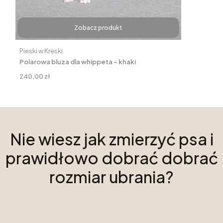
Zobacz produkt
Producent
Pieski w Kreski
Polarowa bluza dla whippeta – khaki
Cena
240,00 zł
Nie wiesz jak zmierzyć psa i
prawidłowo dobrać dobrać
rozmiar ubrania?