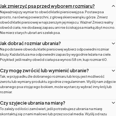
Jak zmierzyć psa przed wyborem rozmiaru?
Najważniejszy wymiar to obwód klatki piersiowej psa. Postaw psa
prosto, na równej powierzchni, z głową skierowaną ku górze. Zmierz
obwód klatki piersiowej w najszerszym jej miejscu. Ważne! Zmierz realny
obwód ciała, nie dodawaj zapasu ani nie ściskaj psa miarką zbyt mocno.
Nie mierz starych ubrań ani szelek psa.
Jak dobrać rozmiar ubrania?
Na podstawie obwodu klatki piersiowej wybierz odpowiedni rozmiar
bluzy. Każda bluza ma odpowiedni zapas by wygodnie leżała na ciele.
Przykład: jeśli realny obwód ciała psa wynosi 58 cm, kup rozmiar 60.
Czy mogę zwrócić lub wymienić ubranie?
Tak, w przypadku źle dobranego rozmiaru lub kroju jest możliwość
zwrotu lub wymiany produktu zgodnie z regulaminem. Wyślij nam zdjęcie
ubranego psa stojącego bokiem, może wystarczy wybrać inny krój lub
rozmiar.
Czy szyjecie ubrania na miarę?
To zależy od ilości zamówień, jeśli potrzebujesz ubrania na miarę
skontaktuj się z nami mailowo lub przez social media. Wyślij od razu