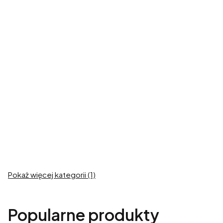
Ubrania dla
Ubrania dla
Dużego Charta
małych i
średnich psów
Zobacz produkty
Zobacz produkty
Ubrania dla
Buldoga
Zobacz produkty
Pokaż więcej kategorii (1)
Popularne produkty