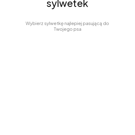
sylwetek
Wybierz sylwetkę najlepiej pasującą do
Twojego psa
Ubrania dla
Ubrania dla
Whippeta
Wyżła
Zobacz produkty
Zobacz produkty
Ubrania dla
Ubrania dla
Jamnika
Charcika
Zobacz produkty
Zobacz produkty