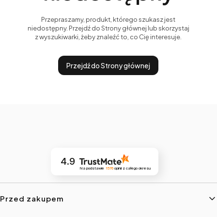
Przepraszamy, produkt, którego szukasz jest
niedostępny. Przejdź do Strony głównej lub skorzystaj
z wyszukiwarki, żeby znaleźć to, co Cię interesuje.
Przejdź do Strony głównej
4.9
Na podstawie
1576
opinii
z całego okresu
Linki w stopce
Przed zakupem