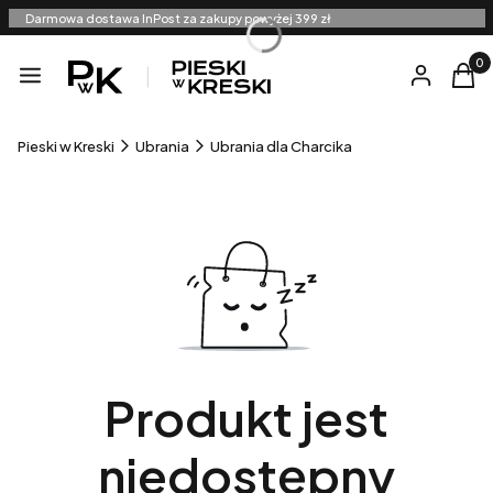
Darmowa dostawa InPost za zakupy powyżej 399 zł
Produ
Menu
Zaloguj się
Kosz
Pieski w Kreski
Ubrania
Ubrania dla Charcika
Produkt jest
niedostępny