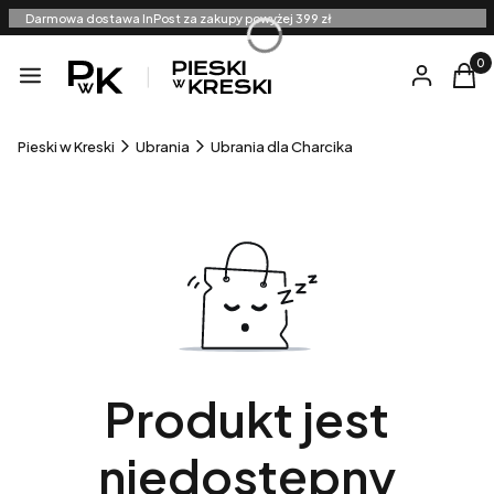
Darmowa dostawa InPost za zakupy powyżej 399 zł
Produ
Menu
Zaloguj się
Kosz
Pieski w Kreski
Ubrania
Ubrania dla Charcika
Produkt jest
niedostępny