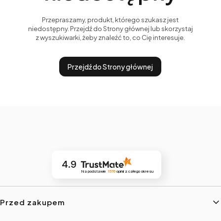
Przepraszamy, produkt, którego szukasz jest
niedostępny. Przejdź do Strony głównej lub skorzystaj
z wyszukiwarki, żeby znaleźć to, co Cię interesuje.
Przejdź do Strony głównej
4.9
Na podstawie
1576
opinii
z całego okresu
Linki w stopce
Przed zakupem