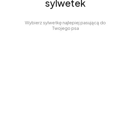
sylwetek
Wybierz sylwetkę najlepiej pasującą do
Twojego psa
Ubrania dla
Ubrania dla
Whippeta
Wyżła
Zobacz produkty
Zobacz produkty
Ubrania dla
Ubrania dla
Jamnika
Charcika
Zobacz produkty
Zobacz produkty