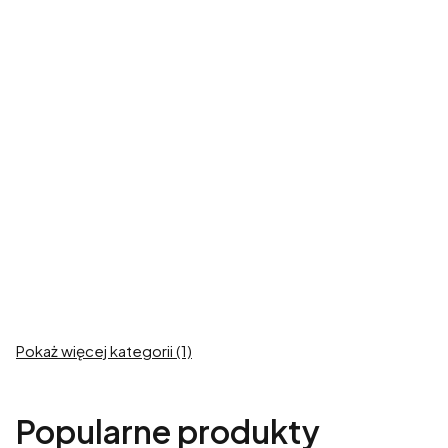
Ubrania dla
Ubrania dla
Dużego Charta
małych i
średnich psów
Zobacz produkty
Zobacz produkty
Ubrania dla
Buldoga
Zobacz produkty
Pokaż więcej kategorii (1)
Popularne produkty