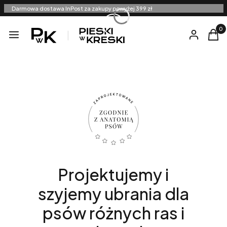
Darmowa dostawa InPost za zakupy powyżej 399 zł
Produ
Menu
Zaloguj się
Kosz
Projektujemy i
szyjemy ubrania dla
psów różnych ras i