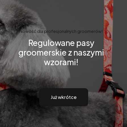
Nowość dla profesjonalnych groomerów!
Regulowane pasy
groomerskie z naszymi
wzorami!
Już wkrótce