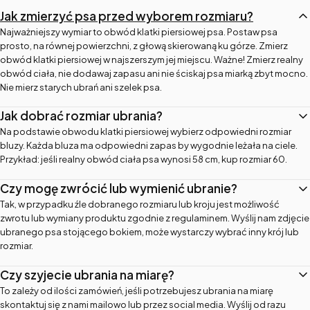
Jak zmierzyć psa przed wyborem rozmiaru?
Najważniejszy wymiar to obwód klatki piersiowej psa. Postaw psa
prosto, na równej powierzchni, z głową skierowaną ku górze. Zmierz
obwód klatki piersiowej w najszerszym jej miejscu. Ważne! Zmierz realny
obwód ciała, nie dodawaj zapasu ani nie ściskaj psa miarką zbyt mocno.
Nie mierz starych ubrań ani szelek psa.
Jak dobrać rozmiar ubrania?
Na podstawie obwodu klatki piersiowej wybierz odpowiedni rozmiar
bluzy. Każda bluza ma odpowiedni zapas by wygodnie leżała na ciele.
Przykład: jeśli realny obwód ciała psa wynosi 58 cm, kup rozmiar 60.
Czy mogę zwrócić lub wymienić ubranie?
Tak, w przypadku źle dobranego rozmiaru lub kroju jest możliwość
zwrotu lub wymiany produktu zgodnie z regulaminem. Wyślij nam zdjęcie
ubranego psa stojącego bokiem, może wystarczy wybrać inny krój lub
rozmiar.
Czy szyjecie ubrania na miarę?
To zależy od ilości zamówień, jeśli potrzebujesz ubrania na miarę
skontaktuj się z nami mailowo lub przez social media. Wyślij od razu