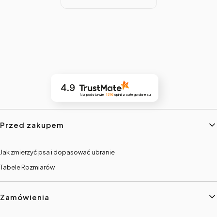
4.9
Na podstawie
1576
opinii
z całego okresu
Linki w stopce
Przed zakupem
Jak zmierzyć psa i dopasować ubranie
Tabele Rozmiarów
Zamówienia