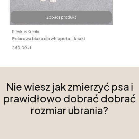
Zobacz produkt
Producent
Pieski w Kreski
Polarowa bluza dla whippeta – khaki
Cena
240,00 zł
Nie wiesz jak zmierzyć psa i
prawidłowo dobrać dobrać
rozmiar ubrania?