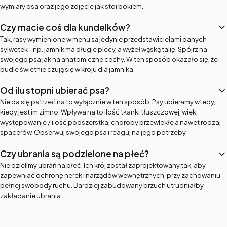
wymiary psa oraz jego zdjęcie jak stoi bokiem.
Czy macie coś dla kundelków?
Tak, rasy wymienione w menu są jedynie przedstawicielami danych
sylwetek - np. jamnik ma długie plecy, a wyżeł wąską talię. Spójrz na
swojego psa jak na anatomiczne cechy. W ten sposób okazało się, że
pudle świetnie czują się w kroju dla jamnika.
Od ilu stopni ubierać psa?
Nie da się patrzeć na to wyłącznie w ten sposób. Psy ubieramy wtedy,
kiedy jest im zimno. Wpływa na to ilość tkanki tłuszczowej, wiek,
występowanie / ilość podszerstka, choroby przewlekłe a nawet rodzaj
spacerów. Obserwuj swojego psa i reaguj na jego potrzeby.
Czy ubrania są podzielone na płeć?
Nie dzielimy ubrań na płeć. Ich krój został zaprojektowany tak, aby
zapewniać ochronę nerek i narządów wewnętrznych, przy zachowaniu
pełnej swobody ruchu. Bardziej zabudowany brzuch utrudniałby
zakładanie ubrania.