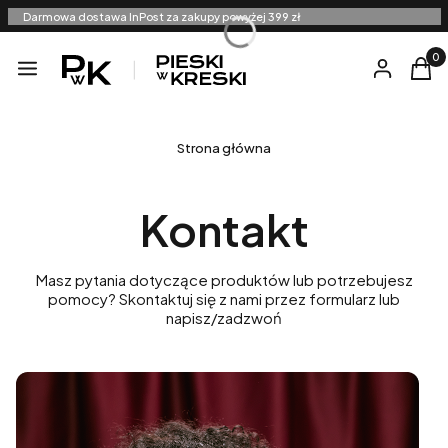
Darmowa dostawa InPost za zakupy powyżej 399 zł
Produ
Menu
Zaloguj się
Kosz
Strona główna
Kontakt
Masz pytania dotyczące produktów lub potrzebujesz
pomocy? Skontaktuj się z nami przez formularz lub
napisz/zadzwoń