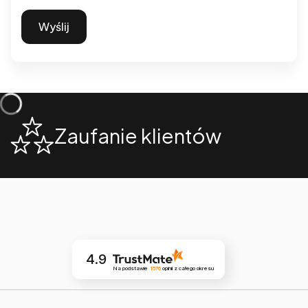
Wyślij
Zaufanie klientów
4.9
Na podstawie
1576
opinii
z całego okresu
Linki w stopce