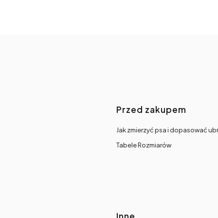
Linki w s
Przed zakupem
Jak zmierzyć psa i dopasować ub
Tabele Rozmiarów
Inne