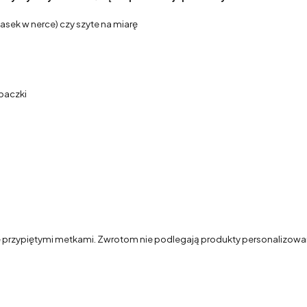
sek w nerce) czy szyte na miarę
paczki
 przypiętymi metkami. Zwrotom nie podlegają produkty personalizowane