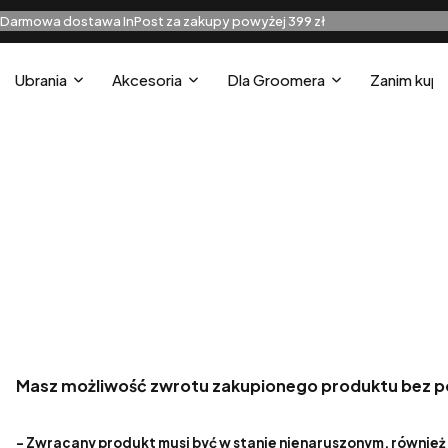
Darmowa dostawa InPost za zakupy powyżej 399 zł
Ubrania
Akcesoria
Dla Groomera
Zanim kupi
Masz możliwość zwrotu zakupionego produktu bez pod
- Zwracany produkt musi być w stanie nienaruszonym, również