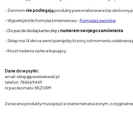
- Zwrotom
nie podlegają
produkty personalizowane (np skrócony pa
- Wypełnij krótki formularz internetowy -
Formularz zwrotów
- Do paczki dodaj karteczkę z
numerem swojego zamówienia
- Sklep ma 14 dni na zwrot pieniędzy liczony od momentu odebrania 
- Koszt nadania opłaca kupujący
Dane do wysyłki:
email: sklep@pieskiwkreski.pl
telefon: 788669449
nr paczkomatu: KKZ08M
Zwracane produkty muszą być w stanie nienaruszonym, z oryginalnie