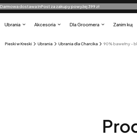
Darmowa dostawa InPost za zakupy powyżej 399 zł
Ubrania
Akcesoria
Dla Groomera
Zanim kupi
Pieski w Kreski
Ubrania
Ubrania dla Charcika
90% bawełny - bl
Prod