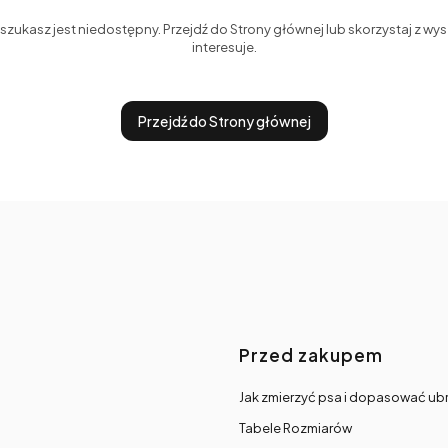
zukasz jest niedostępny. Przejdź do Strony głównej lub skorzystaj z wysz
interesuje.
Przejdź do Strony głównej
Linki w s
Przed zakupem
Jak zmierzyć psa i dopasować ub
Tabele Rozmiarów