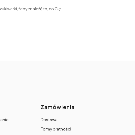
ukiwarki, żeby znaleźć to, co Cię
topce
Zamówienia
ranie
Dostawa
Formy płatności