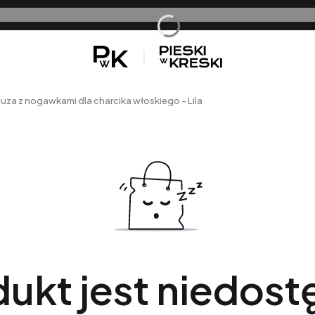
sz
uza z nogawkami dla charcika włoskiego - Lila
ukt jest niedos