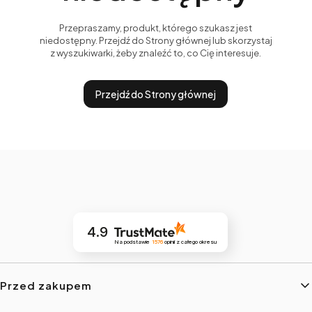
Przepraszamy, produkt, którego szukasz jest
niedostępny. Przejdź do Strony głównej lub skorzystaj
z wyszukiwarki, żeby znaleźć to, co Cię interesuje.
Przejdź do Strony głównej
4.9
Na podstawie
1576
opinii
z całego okresu
Linki w stopce
Przed zakupem