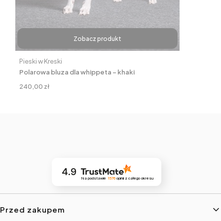
Zobacz produkt
Producent
Pieski w Kreski
Polarowa bluza dla whippeta – khaki
Cena
240,00 zł
4.9
Na podstawie
1576
opinii
z całego okresu
Linki w stopce
Przed zakupem