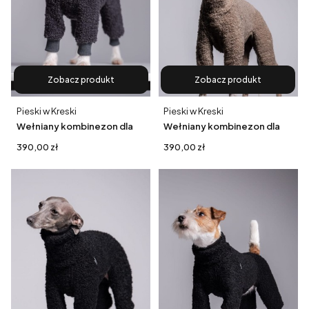
Zobacz produkt
Zobacz produkt
Producent
Producent
Pieski w Kreski
Pieski w Kreski
Wełniany kombinezon dla
Wełniany kombinezon dla
małych i średnich psów |
whippeta - beż
Cena
Cena
390,00 zł
390,00 zł
75% wełny, grafit