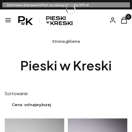
Darmowa dostawa InPost za zakupy powyżej 399 zł
Produ
Menu
Zaloguj się
Kosz
Strona główna
Pieski w Kreski
Lista produktów
Sortowanie:
Cena: od najwyższej