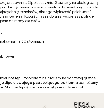
aszej pracowni na Opolszczyźnie. Stawiamy na ekologiczną
dprodukcję i marnowanie materiałów. Prowadzimy niewielki
ających się rozmiarów, dlatego większość psich ubrań
u zamówienia. Kupując nasze ubrania, wspierasz polskie
jście do mody dla psów.
an
w maksymalnie 30 stopniach
bębnowej
miar
postępuj
zgodnie z instrukcjami
na poniższej grafice.
ij zdjęcie swojego psa stojącego bokiem
, a pomożemy
ar. Skontaktuj się z nami -
sklep@pieskiwkreski.pl