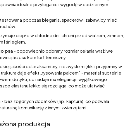
apewnia idealne przyleganie i wygodę w codziennym
 testowana podczas biegania, spacerów i zabaw, by mieć
 ruchów.
rzymuje ciepło w chłodne dni, chroni przed wiatrem, zimnem,
 i śniegiem.
go psa
- odpowiednio dobrany rozmiar osłania wrażliwe
pewniając psu komfort termiczny.
kiej jakości polar aksamitny, niezwykle miękki i przyjemny w
ruktura daje efekt „rysowania palcem” - materiał subtelnie
ywem dotyku, co nadaje mu elegancji i wyjątkowego
szce elastanu lekko się rozciąga, co może ułatwiać
n
- bez zbędnych dodatków (np. kaptura), co pozwala
turalną komunikację z innymi zwierzętami.
ażona produkcja