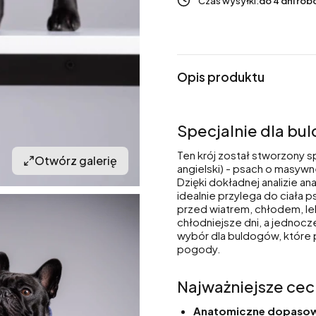
Czas wysyłki:
do 4 dni ro
Opis produktu
Specjalnie dla bu
Ten krój został stworzony s
Otwórz galerię
angielski) - psach o masywnej
Dzięki dokładnej analizie a
idealnie przylega do ciała 
przed wiatrem, chłodem, le
chłodniejsze dni, a jednocz
wybór dla buldogów, które 
pogody.
Najważniejsze cec
Anatomiczne dopasow