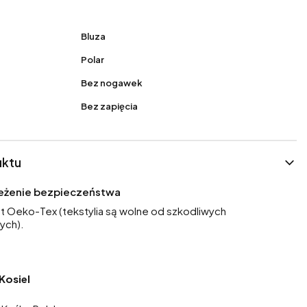
Bluza
Polar
Bez nogawek
Bez zapięcia
uktu
rzeżenie bezpieczeństwa
at Oeko-Tex (tekstylia są wolne od szkodliwych
ych).
Kosiel