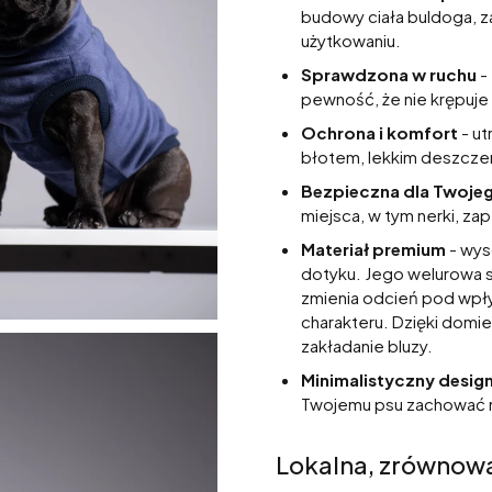
budowy ciała buldoga, z
użytkowaniu.
Sprawdzona w ruchu
-
pewność, że nie krępuje
Ochrona i komfort
- ut
błotem, lekkim deszczem
Bezpieczna dla Twoje
miejsca, w tym nerki, za
Materiał premium
- wyso
dotyku. Jego welurowa st
zmienia odcień pod wpł
charakteru. Dzięki domie
zakładanie bluzy.
Minimalistyczny desig
Twojemu psu zachować na
Lokalna, zrównow