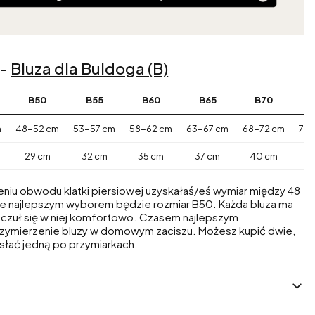
 -
Bluza dla Buldoga (B)
B50
B55
B60
B65
B70
m
48-52 cm
53-57 cm
58-62 cm
63-67 cm
68-72 cm
73-
29 cm
32 cm
35 cm
37 cm
40 cm
4
eniu obwodu klatki piersiowej uzyskałaś/eś wymiar między 48
e najlepszym wyborem będzie rozmiar B50. Każda bluza ma
s czuł się w niej komfortowo. Czasem najlepszym
rzymierzenie bluzy w domowym zaciszu. Możesz kupić dwie,
słać jedną po przymiarkach.