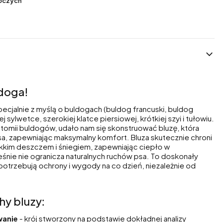
boczych
ldoga!
pecjalnie z myślą o buldogach (buldog francuski, buldog
 sylwetce, szerokiej klatce piersiowej, krótkiej szyi i tułowiu.
natomii buldogów, udało nam się skonstruować bluzę, która
psa, zapewniając maksymalny komfort. Bluza skutecznie chroni
kkim deszczem i śniegiem, zapewniając ciepło w
eśnie nie ogranicza naturalnych ruchów psa. To doskonały
potrzebują ochrony i wygody na co dzień, niezależnie od
hy bluzy:
anie
- krój stworzony na podstawie dokładnej analizy