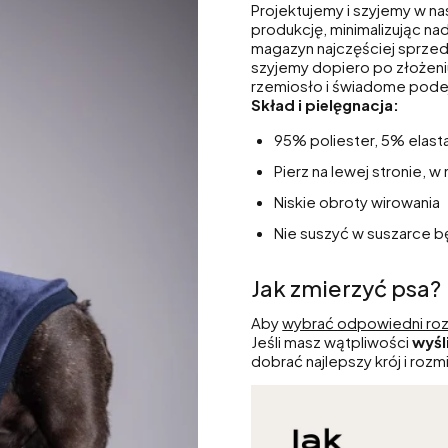
Projektujemy i szyjemy w n
produkcję, minimalizując na
magazyn najczęściej sprzed
szyjemy dopiero po złożeni
rzemiosło i świadome pode
Skład i pielęgnacja:
95% poliester, 5% elast
Pierz na lewej stronie, 
Niskie obroty wirowania
Nie suszyć w suszarce 
Jak zmierzyć psa?
Aby
wybrać odpowiedni roz
Jeśli masz wątpliwości
wyśl
dobrać najlepszy krój i rozmi