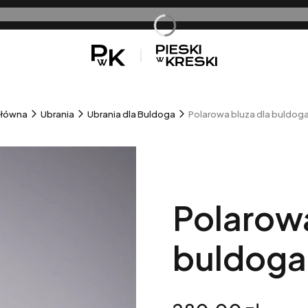
sz
główna
Ubrania
Ubrania dla Buldoga
Polarowa bluza dla buldoga
Polarowa
buldoga