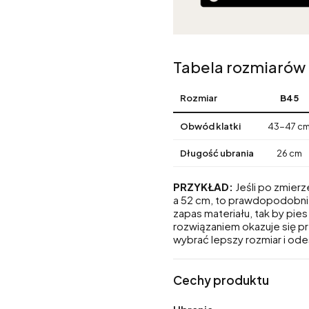
Tabela rozmiarów
Rozmiar
B45
Obwód klatki
43-47 c
Długość ubrania
26 cm
PRZYKŁAD:
Jeśli po zmierz
a 52 cm, to prawdopodobni
zapas materiału, tak by pie
rozwiązaniem okazuje się p
wybrać lepszy rozmiar i ode
Cechy produktu