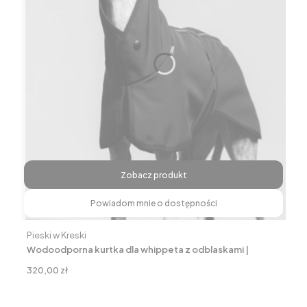
Zobacz produkt
Powiadom mnie o dostępności
Producent
Pieski w Kreski
Wodoodporna kurtka dla whippeta z odblaskami |
Softshell, czarny
Cena
320,00 zł