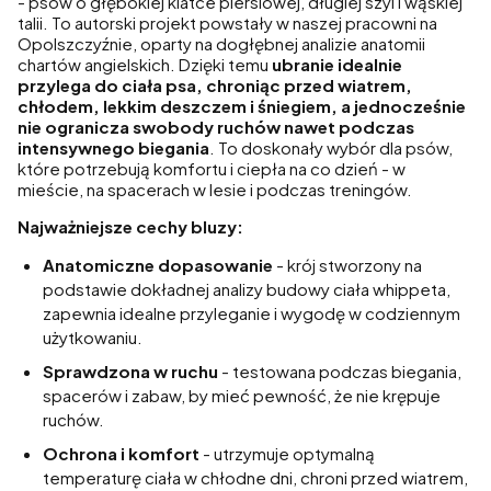
- psów o głębokiej klatce piersiowej, długiej szyi i wąskiej
talii. To autorski projekt powstały w naszej pracowni na
Opolszczyźnie, oparty na dogłębnej analizie anatomii
chartów angielskich. Dzięki temu
ubranie idealnie
przylega do ciała psa, chroniąc przed wiatrem,
chłodem, lekkim deszczem i śniegiem, a jednocześnie
nie ogranicza swobody ruchów nawet podczas
intensywnego biegania
. To doskonały wybór dla psów,
które potrzebują komfortu i ciepła na co dzień - w
mieście, na spacerach w lesie i podczas treningów.
Najważniejsze cechy bluzy:
Anatomiczne dopasowanie
- krój stworzony na
podstawie dokładnej analizy budowy ciała whippeta,
zapewnia idealne przyleganie i wygodę w codziennym
użytkowaniu.
Sprawdzona w ruchu
- testowana podczas biegania,
spacerów i zabaw, by mieć pewność, że nie krępuje
ruchów.
Ochrona i komfort
- utrzymuje optymalną
temperaturę ciała w chłodne dni, chroni przed wiatrem,