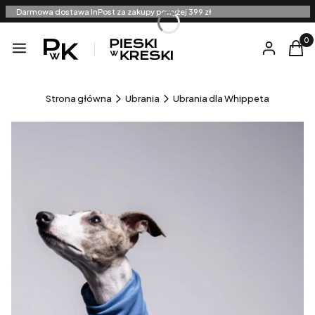
Darmowa dostawa InPost za zakupy powyżej 399 zł
Produ
Menu
Zaloguj się
Kosz
Strona główna
Ubrania
Ubrania dla Whippeta