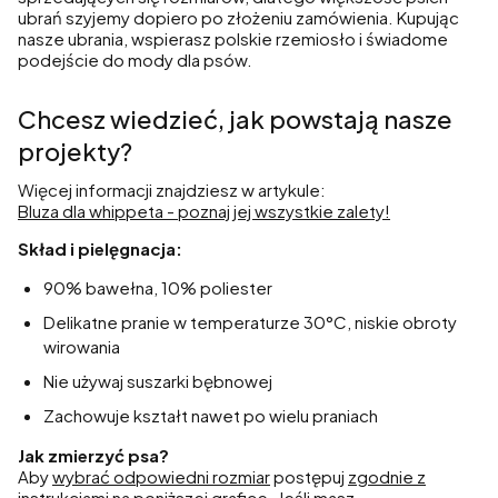
ubrań szyjemy dopiero po złożeniu zamówienia. Kupując
nasze ubrania, wspierasz polskie rzemiosło i świadome
podejście do mody dla psów.
Chcesz wiedzieć, jak powstają nasze
projekty?
Więcej informacji znajdziesz w artykule:
Bluza dla whippeta - poznaj jej wszystkie zalety!
Skład i pielęgnacja:
90% bawełna, 10% poliester
Delikatne pranie w temperaturze 30°C, niskie obroty
wirowania
Nie używaj suszarki bębnowej
Zachowuje kształt nawet po wielu praniach
Jak zmierzyć psa?
Aby
wybrać odpowiedni rozmiar
postępuj
zgodnie z
instrukcjami
na poniższej grafice. Jeśli masz