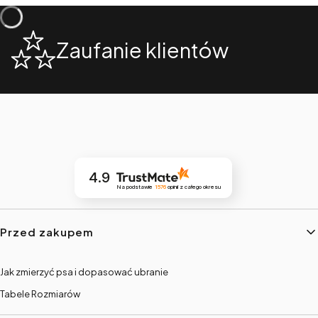
Zaufanie klientów
4.9
Na podstawie
1576
opinii
z całego okresu
Linki w stopce
Przed zakupem
Jak zmierzyć psa i dopasować ubranie
Tabele Rozmiarów