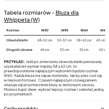
Tabela rozmiarów -
Bluza dla
Whippeta (W)
Rozmiar
W50
W55
W60
W65
Obwód klatki
48-52 cm
53-57 cm
58-62 cm
63-67 
Długość ubrania
46 cm
50 cm
55 cm
60 cm
PRZYKŁAD:
Jeśli po zmierzeniu obwodu klatki piersiowej
uzyskałaś/eś wymiar między 58 a 62 cm, to
prawdopodobnie najlepszym wyborem będzie rozmiar
W60. Każda bluza ma zapas materiału, tak by pies czuł się
w niej komfortowo. Czasem najlepszym rozwiązaniem
okazuje się przymierzenie bluzy w domowym zaciszu.
Możesz kupić dwie, wybrać lepszy rozmiar i odesłać jedną
po przymiarkach.
Cechy produktu