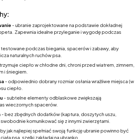
hy:
anie
- ubranie zaprojektowane na podstawie dokładnej
ippeta. Zapewnia idealne przyleganie i wygodę podczas
 testowane podczas biegania, spacerów i zabawy, aby
nicza naturalnych ruchów psa.
trzymuje ciepło w chłodne dni, chroni przed wiatrem, zimnem,
 i śniegiem.
sa
- odpowiednio dobrany rozmiar osłania wrażliwe miejsca (w
psu ciepło.
u
- subtelne elementy odblaskowe zwiększają
s wieczornych spacerów.
n
- bez zbędnych dodatków (kaptura, doszytych uszu,
 swobodnie komunikować się z innymi zwierzętami.
 by jak najlepiej spełniać swoją funkcję ubranie powinno być
ała psa, szelki zakładaj na ubranko.