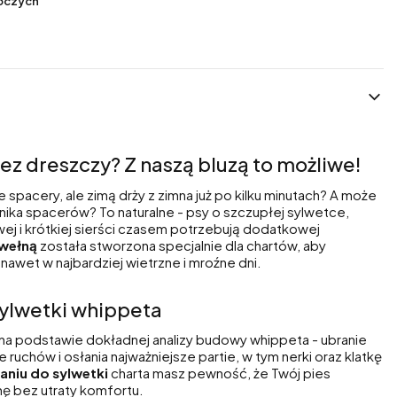
boczych
z dreszczy? Z naszą bluzą to możliwe!
 spacery, ale zimą drży z zimna już po kilku minutach? A może
ika spacerów? To naturalne - psy o szczupłej sylwetce,
zowej i krótkiej sierści czasem potrzebują dodatkowej
 wełną
została stworzona specjalnie dla chartów, aby
awet w najbardziej wietrzne i mroźne dni.
ylwetki whippeta
 na podstawie dokładnej analizy budowy whippeta - ubranie
e ruchów i osłania najważniejsze partie, w tym nerki oraz klatkę
niu do sylwetki
charta masz pewność, że Twój pies
ę bez utraty komfortu.