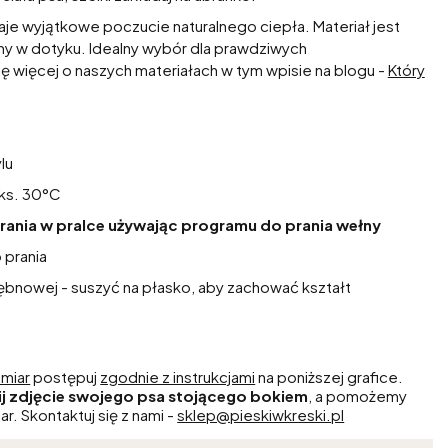
je wyjątkowe poczucie naturalnego ciepła. Materiał jest
mny w dotyku. Idealny wybór dla prawdziwych
ę więcej o naszych materiałach w tym wpisie na blogu -
Który
lu
aks. 30°C
rania w pralce używając programu do prania wełny
 prania
ębnowej - suszyć na płasko, aby zachować kształt
miar
postępuj
zgodnie z instrukcjami
na poniższej grafice.
ij zdjęcie swojego psa stojącego bokiem
, a pomożemy
ar. Skontaktuj się z nami -
sklep@pieskiwkreski.pl