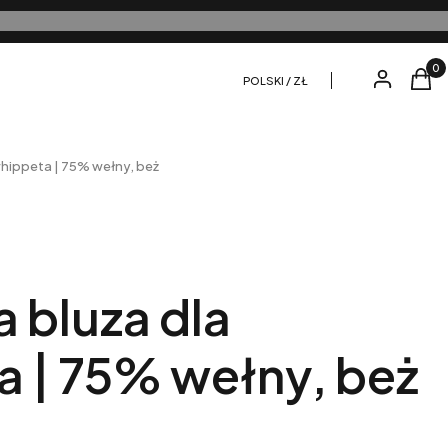
Produ
Zaloguj się
Kosz
POLSKI / ZŁ
whippeta | 75% wełny, beż
 bluza dla
a | 75% wełny, beż