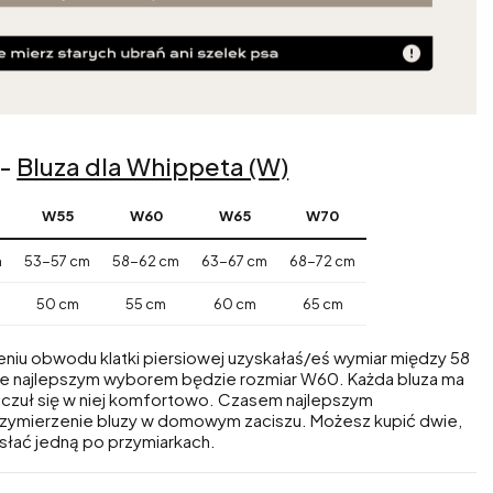
 -
Bluza dla Whippeta (W)
W55
W60
W65
W70
m
53-57 cm
58-62 cm
63-67 cm
68-72 cm
50 cm
55 cm
60 cm
65 cm
eniu obwodu klatki piersiowej uzyskałaś/eś wymiar między 58
e najlepszym wyborem będzie rozmiar W60. Każda bluza ma
s czuł się w niej komfortowo. Czasem najlepszym
rzymierzenie bluzy w domowym zaciszu. Możesz kupić dwie,
słać jedną po przymiarkach.