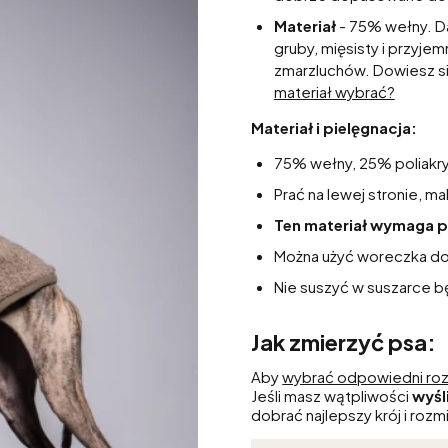
Materiał
- 75% wełny. Da
gruby, mięsisty i przyje
zmarzluchów. Dowiesz si
materiał wybrać?
Materiał i pielęgnacja:
75% wełny, 25% poliakry
Prać na lewej stronie, m
Ten materiał wymaga p
Można użyć woreczka do
Nie suszyć w suszarce b
Jak zmierzyć psa:
Aby
wybrać odpowiedni roz
Jeśli masz wątpliwości
wyśl
dobrać najlepszy krój i rozmi