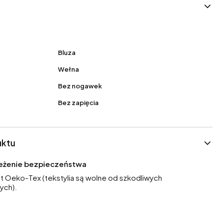
Bluza
Wełna
Bez nogawek
Bez zapięcia
uktu
rzeżenie bezpieczeństwa
at Oeko-Tex (tekstylia są wolne od szkodliwych
ych).