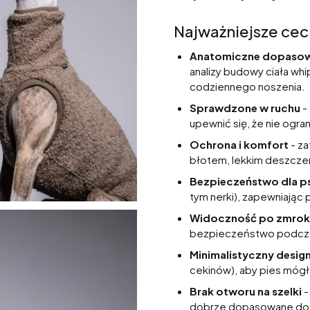
Najważniejsze cec
Anatomiczne dopasow
analizy budowy ciała wh
codziennego noszenia.
Sprawdzone w ruchu
-
upewnić się, że nie ogra
Ochrona i komfort
- za
błotem, lekkim deszczem
Bezpieczeństwo dla p
tym nerki), zapewniając 
Widoczność po zmrok
bezpieczeństwo podcza
Minimalistyczny desig
cekinów), aby pies mógł
Brak otworu na szelki
-
dobrze dopasowane do ci