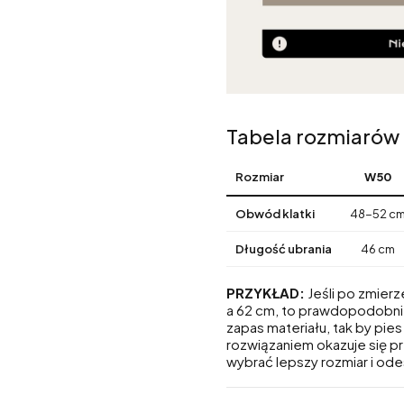
Tabela rozmiarów
Rozmiar
W50
Obwód klatki
48-52 c
Długość ubrania
46 cm
PRZYKŁAD:
Jeśli po zmierz
a 62 cm, to prawdopodobni
zapas materiału, tak by pie
rozwiązaniem okazuje się p
wybrać lepszy rozmiar i ode