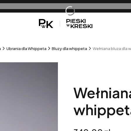
sz
a
Ubrania dla Whippeta
Bluzy dla whippeta
Wełniana bluza dla 
Wełniana
whippet