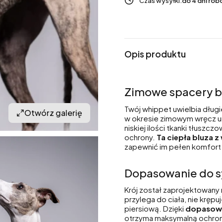
Czas wysyłki:
do 4 dni ro
Opis produktu
Zimowe spacery be
Twój whippet uwielbia długie
Otwórz galerię
w okresie zimowym wręcz un
niskiej ilości tkanki tłuszc
ochrony.
Ta ciepła bluza z
zapewnić im pełen komfort n
Dopasowanie do s
Krój został zaprojektowany
przylega do ciała, nie krępuj
piersiową. Dzięki
dopasowa
otrzyma maksymalną ochron